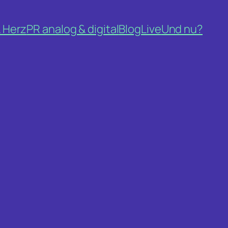
& Herz
PR analog & digital
Blog
Live
Und nu?