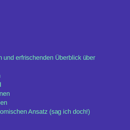
n und erfrischenden Überblick über
n
d
onen
hen
nomischen Ansatz (sag ich doch!)