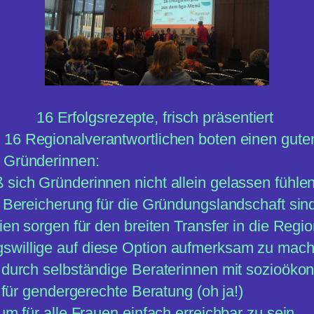
16 Erfolgsrezepte, frisch präsentiert
 16 Regionalverantwortlichen boten einen gute
n Gründerinnen:
 sich Gründerinnen nicht allein gelassen fühle
e Bereicherung für die Gründungslandschaft sin
ien sorgen für den breiten Transfer in die Regi
gswillige auf diese Option aufmerksam zu mac
g durch selbständige Beraterinnen mit sozioöko
n für gendergerechte Beratung (oh ja!)
um für alle Frauen einfach erreichbar zu sein