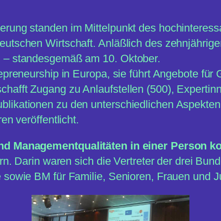
erung standen im Mittelpunkt des hochinteres
eutschen Wirtschaft. Anläßlich des zehnjähri
n – standesgemäß am 10. Oktober.
repreneurship in Europa, sie führt Angebote fü
hafft Zugang zu Anlaufstellen (500), Expertin
likationen zu den unterschiedlichen Aspekten
en veröffentlicht.
und Managementqualitäten in einer Person ko
ern. Darin waren sich die Vertreter der drei Bun
 sowie BM für Familie, Senioren, Frauen und Ju