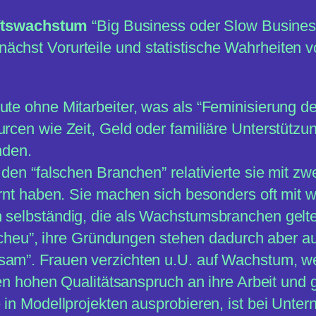
aftswachstum
“Big Business oder Slow Business?
unächst Vorurteile und statistische Wahrheiten 
te ohne Mitarbeiter, was als “Feminisierung d
rcen wie Zeit, Geld oder familiäre Unterstütz
nden.
den “falschen Branchen” relativierte sie mit zw
rnt haben. Sie machen sich besonders oft mit 
selbständig, die als Wachstumsbranchen gelt
oscheu”, ihre Gründungen stehen dadurch aber au
am”. Frauen verzichten u.U. auf Wachstum, we
nen hohen Qualitätsanspruch an ihre Arbeit und 
in Modellprojekten ausprobieren, ist bei Unte