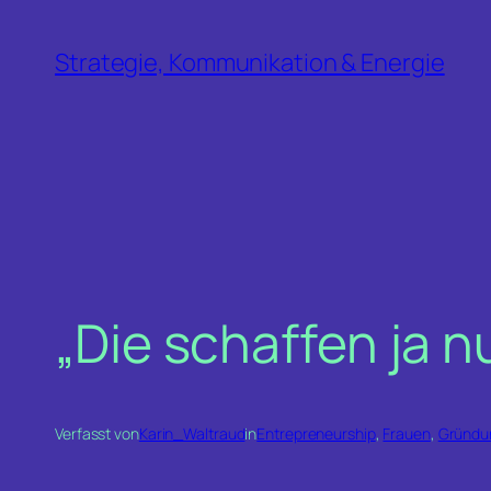
Zum
Inhalt
Strategie, Kommunikation & Energie
springen
„Die schaffen ja n
Verfasst von
Karin_Waltraud
in
Entrepreneurship
, 
Frauen
, 
Gründu