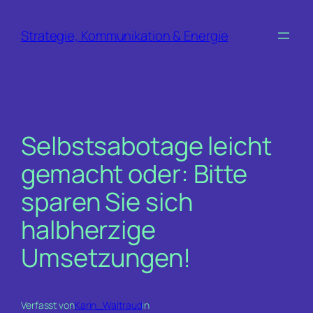
Zum
Inhalt
Strategie, Kommunikation & Energie
springen
Selbstsabotage leicht
gemacht oder: Bitte
sparen Sie sich
halbherzige
Umsetzungen!
Verfasst von
Karin_Waltraud
in