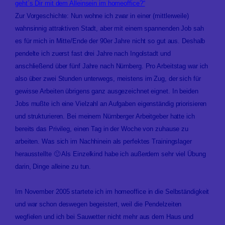
geht´s Dir mit dem Alleinsein im homeoffice?“
Zur Vorgeschichte: Nun wohne ich zwar in einer (mittlerweile)
wahnsinnig attraktiven Stadt, aber mit einem spannenden Job sah
es für mich in Mitte/Ende der 90er Jahre nicht so gut aus. Deshalb
pendelte ich zuerst fast drei Jahre nach Ingolstadt und
anschließend über fünf Jahre nach Nürnberg. Pro Arbeitstag war ich
also über zwei Stunden unterwegs, meistens im Zug, der sich für
gewisse Arbeiten übrigens ganz ausgezeichnet eignet. In beiden
Jobs mußte ich eine Vielzahl an Aufgaben eigenständig priorisieren
und strukturieren. Bei meinem Nürnberger Arbeitgeber hatte ich
bereits das Privileg, einen Tag in der Woche von zuhause zu
arbeiten. Was sich im Nachhinein als perfektes Trainingslager
herausstellte 🙂 Als Einzelkind habe ich außerdem sehr viel Übung
darin, Dinge alleine zu tun.
Im November 2005 startete ich im homeoffice in die Selbständigkeit
und war schon deswegen begeistert, weil die Pendelzeiten
wegfielen und ich bei Sauwetter nicht mehr aus dem Haus und