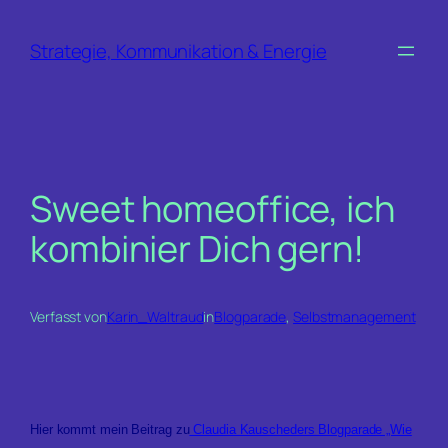
Zum
Inhalt
Strategie, Kommunikation & Energie
springen
Sweet homeoffice, ich
kombinier Dich gern!
Verfasst von
Karin_Waltraud
in
Blogparade
, 
Selbstmanagement
Hier kommt mein Beitrag zu
Claudia Kauscheders Blogparade „Wie